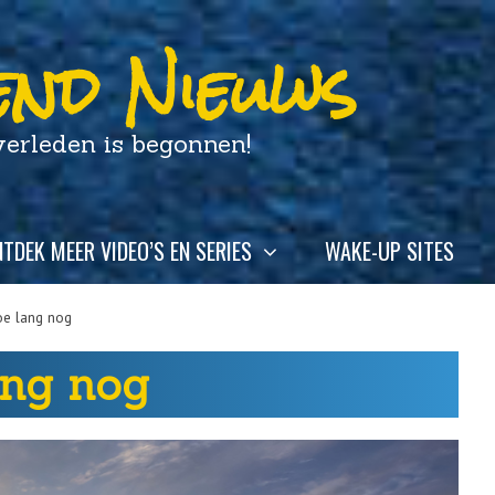
nd Nieuws
leden is begonnen!
TDEK MEER VIDEO’S EN SERIES
WAKE-UP SITES
oe lang nog
ang nog