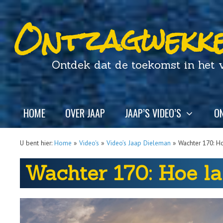
Ontzagwekke
Ontdek dat de toekomst in het ver
HOME
OVER JAAP
JAAP’S VIDEO’S
ON
U bent hier:
Home
»
Video's
»
Video’s Jaap Dieleman
»
Wachter 170: H
Wachter 170: Hoe l