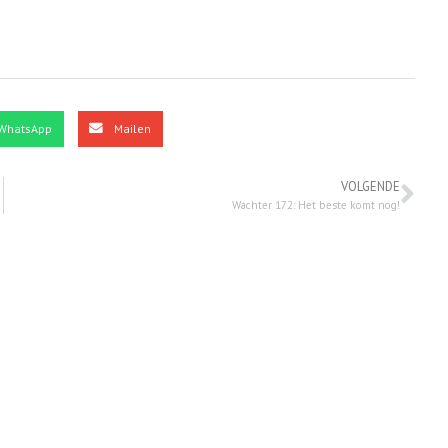
WhatsApp
Mailen
VOLGENDE
Wachter 172: Het beste komt nog!