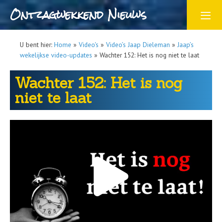
Ontzagwekkend Nieuws
U bent hier:
Home
»
Video's
»
Video’s Jaap Dieleman
»
Jaap’s
wekelijkse video-updates
»
Wachter 152: Het is nog niet te laat
Wachter 152: Het is nog
niet te laat