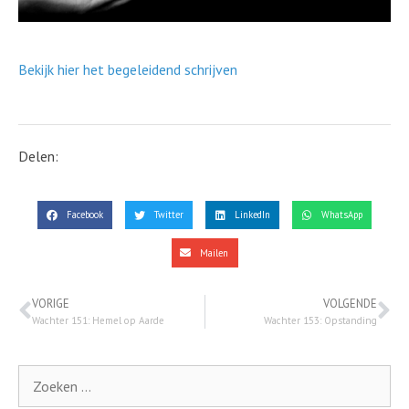
Bekijk hier het begeleidend schrijven
Delen:
Facebook
Twitter
LinkedIn
WhatsApp
Mailen
VORIGE
VOLGENDE
Wachter 151: Hemel op Aarde
Wachter 153: Opstanding