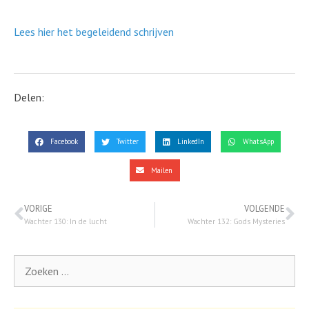
Lees hier het begeleidend schrijven
Delen:
Facebook
Twitter
LinkedIn
WhatsApp
Mailen
VORIGE
VOLGENDE
Wachter 130: In de lucht
Wachter 132: Gods Mysteries