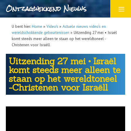
Ontzagwekkend Nieuws
U bent hier:
Home
»
Video's
»
Actuele nieuws video's en
wereldschokkende gebeurtenissen
»
Uitzending 27 mei • Israël
komt steeds meer alleen te staan op het wereldtoneel -
Christenen voor Israëll
Uitzending 27 mei • Israël
komt steeds meer alleen te
staan op het wereldtoneel
-Christenen voor Israëll