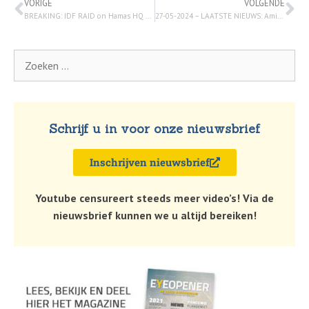
VORIGE
VOLGENDE
BREAKING: IDF RAID on Hamas HQ Results in MAJOR Terrorist Casualties | TBN Israel – 28 mei 2024
27-05-2024 – LAATSTE NIEUWS: Amir Tsarfati – Nederlands ondertiteld!
Schrijf u in voor onze nieuwsbrief
Inschrijven nieuwsbrief
Youtube censureert steeds meer video’s! Via de
nieuwsbrief kunnen we u altijd bereiken!