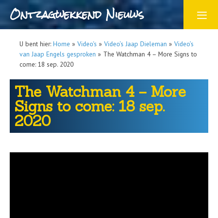
Ontzagwekkend Nieuws
U bent hier:
Home
»
Video's
»
Video’s Jaap Dieleman
»
Video’s
van Jaap Engels gesproken
»
The Watchman 4 – More Signs to
come: 18 sep. 2020
The Watchman 4 – More
Signs to come: 18 sep.
2020