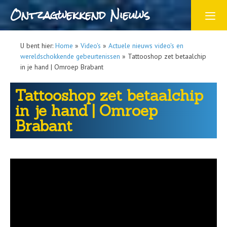
Ontzagwekkend Nieuws
U bent hier:
Home
»
Video's
»
Actuele nieuws video's en
wereldschokkende gebeurtenissen
»
Tattooshop zet betaalchip
in je hand | Omroep Brabant
Tattooshop zet betaalchip
in je hand | Omroep
Brabant