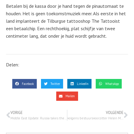
Betalen bij de kassa door je hand tegen de pinautomaat te
houden. Het is geen toekomstmuziek meer. Als eerste in het
land implanteert de Tilburgse tattooshop The Tattooist
een betaalchip. Een rechthoekig, plat schijfje van twee
centimeter lang, dat onder je huid wordt gebracht.
Delen:
Facebook
Twitter
LinkedIn
WhatsApp
Mailen
VORIGE
VOLGENDE
Middle East Update: Russia takes the Lead _Amir Tsarfati – 29 okt. 2021
volgens bestuursvoorzitter Helen Mertens van het UMC in Maastricht: 8 van de 10 mensen in haar ziekenhuis zijn gevaccineerde patiënten…