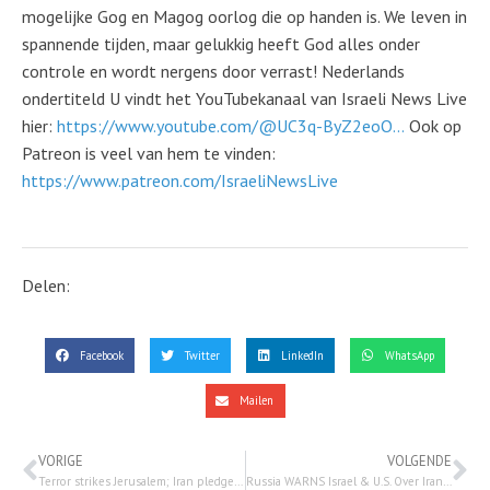
mogelijke Gog en Magog oorlog die op handen is. We leven in
spannende tijden, maar gelukkig heeft God alles onder
controle en wordt nergens door verrast! Nederlands
ondertiteld U vindt het YouTubekanaal van Israeli News Live
hier:
https://www.youtube.com/@UC3q-ByZ2eoO...
Ook op
Patreon is veel van hem te vinden:
https://www.patreon.com/IsraeliNewsLive
Delen:
Facebook
Twitter
LinkedIn
WhatsApp
Mailen
VORIGE
VOLGENDE
Terror strikes Jerusalem; Iran pledges nuclear persistence following attacks – TV7 Israel News 30 januari 2023
Russia WARNS Israel & U.S. Over Iran Drone Strike; Bible Prophecy Unfolding? | Watchman Newscast – 31 januari 2023