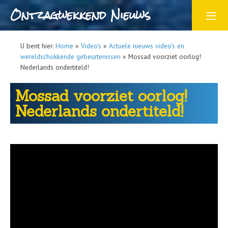
Ontzagwekkend Nieuws
U bent hier:
Home
»
Video's
»
Actuele nieuws video's en
wereldschokkende gebeurtenissen
»
Mossad voorziet oorlog!
Nederlands ondertiteld!
Mossad voorziet oorlog!
Nederlands ondertiteld!