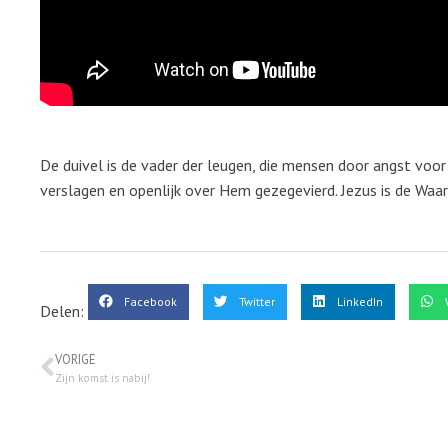
De duivel is de vader der leugen, die mensen door angst voo
verslagen en openlijk over Hem gezegevierd. Jezus is de Waarh
Facebook
Twitter
LinkedIn
Delen:
VORIGE
Zijn komst is nabij!