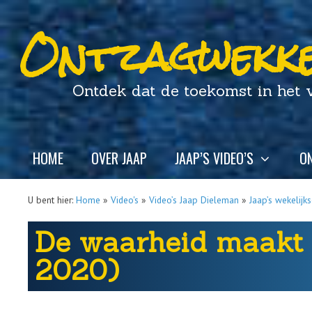
Ontzagwekke
Ontdek dat de toekomst in het ver
HOME
OVER JAAP
JAAP’S VIDEO’S
ON
U bent hier:
Home
»
Video's
»
Video’s Jaap Dieleman
»
Jaap’s wekelijk
De waarheid maakt v
2020)