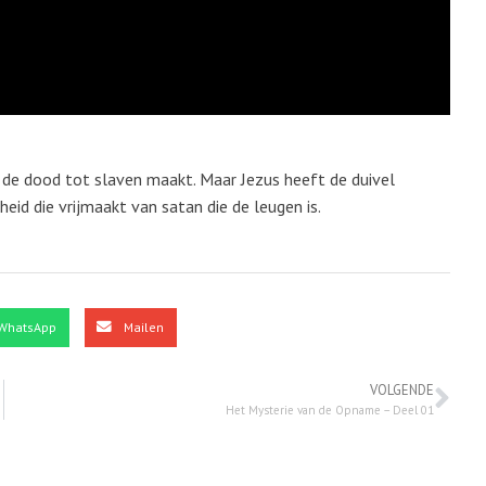
r de dood tot slaven maakt. Maar Jezus heeft de duivel
eid die vrijmaakt van satan die de leugen is.
WhatsApp
Mailen
VOLGENDE
Het Mysterie van de Opname – Deel 01