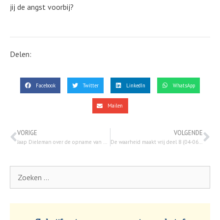
jij de angst voorbij?
Delen:
Facebook
Twitter
LinkedIn
WhatsApp
Mailen
VORIGE
VOLGENDE
Jaap Dieleman over de opname van de gemeente
De waarheid maakt vrij deel 8 (04-06-2020)