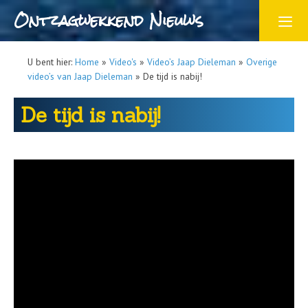
Ontzagwekkend Nieuws
U bent hier:
Home
»
Video's
»
Video’s Jaap Dieleman
»
Overige
video’s van Jaap Dieleman
»
De tijd is nabij!
De tijd is nabij!