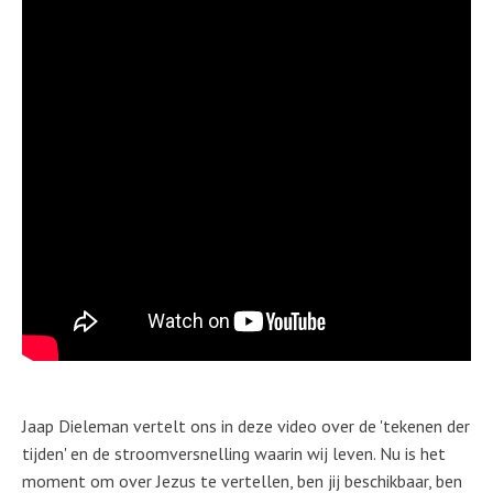
Jaap Dieleman vertelt ons in deze video over de 'tekenen der
tijden' en de stroomversnelling waarin wij leven. Nu is het
moment om over Jezus te vertellen, ben jij beschikbaar, ben