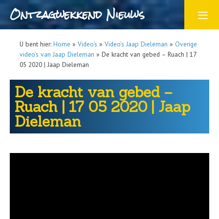
Ontzagwekkend Nieuws
U bent hier:
Home
»
Video's
»
Video’s Jaap Dieleman
»
Overige
video’s van Jaap Dieleman
»
De kracht van gebed – Ruach | 17
05 2020 | Jaap Dieleman
De kracht van gebed –
Ruach | 17 05 2020 | Jaap
Dieleman