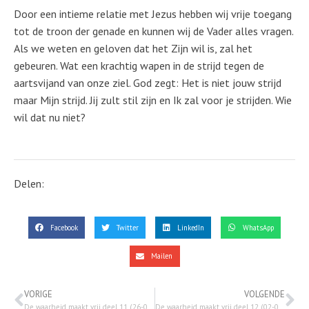
Door een intieme relatie met Jezus hebben wij vrije toegang
tot de troon der genade en kunnen wij de Vader alles vragen.
Als we weten en geloven dat het Zijn wil is, zal het
gebeuren. Wat een krachtig wapen in de strijd tegen de
aartsvijand van onze ziel. God zegt: Het is niet jouw strijd
maar Mijn strijd. Jij zult stil zijn en Ik zal voor je strijden. Wie
wil dat nu niet?
Delen:
Facebook
Twitter
LinkedIn
WhatsApp
Mailen
VORIGE
VOLGENDE
De waarheid maakt vrij deel 11 (26-06-2020)
De waarheid maakt vrij deel 12 (02-07-2020)