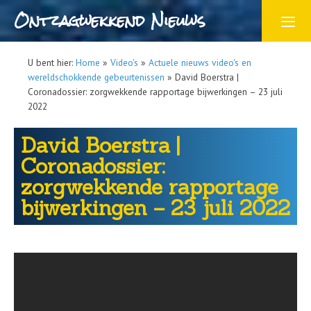
Ontzagwekkend Nieuws
U bent hier:
Home
»
Video's
»
Actuele nieuws video's en
wereldschokkende gebeurtenissen
»
David Boerstra |
Coronadossier: zorgwekkende rapportage bijwerkingen – 23 juli
2022
David Boerstra |
Coronadossier:
zorgwekkende rapportage
bijwerkingen – 23 juli 2022