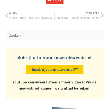
VORIGE
VOLGENDE
Israel & Russia TENSIONS RISING as Putin Targets Jewish Organizations | Watchman Newscast – 26 juli 2022
Urgent End Times Bible Prophecy Update – July 27, 2022 – Brother Chad
Schrijf u in voor onze nieuwsbrief
Inschrijven nieuwsbrief
Youtube censureert steeds meer video’s! Via de
nieuwsbrief kunnen we u altijd bereiken!