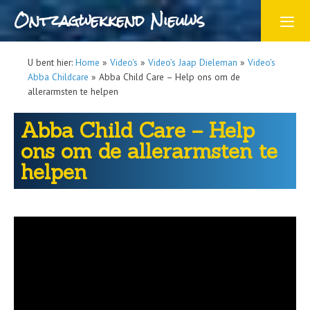
Ontzagwekkend Nieuws
U bent hier:
Home
»
Video's
»
Video’s Jaap Dieleman
»
Video's
Abba Childcare
»
Abba Child Care – Help ons om de
allerarmsten te helpen
Abba Child Care – Help
ons om de allerarmsten te
helpen