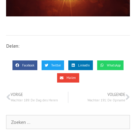
Delen:
Facebook
Twitter
LinkedIn
WhatsApp
Mailen
VORIGE
VOLGENDE
Wachter 189: De Dag des Heren
Wachter 191: De Opname