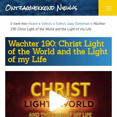
Ontzagwekkend Nieuws
U bent hier:
Home
»
Video's
»
Video’s Jaap Dieleman
»
Wachter
190: Christ Light of the World and the Light of my Life
Wachter 190: Christ Light
of the World and the Light
of my Life