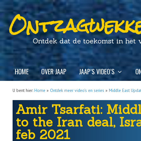
Ontzagwekke
Ontdek dat de toekomst in het ver
HOME
OVER JAAP
JAAP’S VIDEO’S
ON
U bent hier:
Home
»
Ontdek meer video's en series
»
Middle East Updat
Amir Tsarfati: Midd
to the Iran deal, Isr
feb 2021