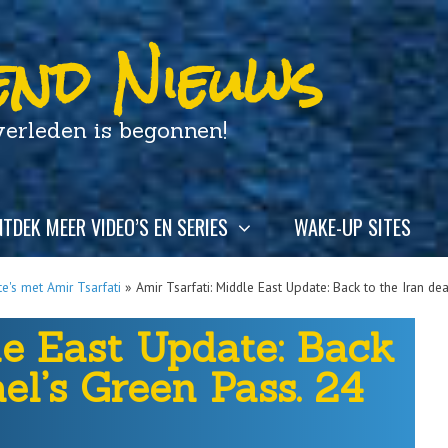
nd Nieuws
leden is begonnen!
TDEK MEER VIDEO’S EN SERIES
WAKE-UP SITES
e's met Amir Tsarfati
»
Amir Tsarfati: Middle East Update: Back to the Iran dea
le East Update: Back
ael’s Green Pass. 24