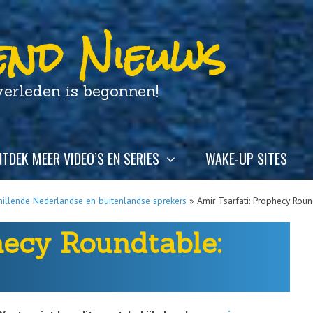
nd Nieuws
leden is begonnen!
TDEK MEER VIDEO’S EN SERIES
WAKE-UP SITES
hillende Nederlandse en buitenlandse sprekers
»
Amir Tsarfati: Prophecy Roun
hecy Roundtable: