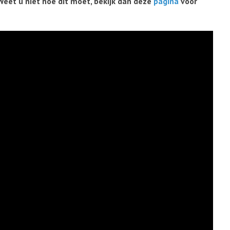
Weet u niet hoe dit moet, bekijk dan deze
pagina
voor