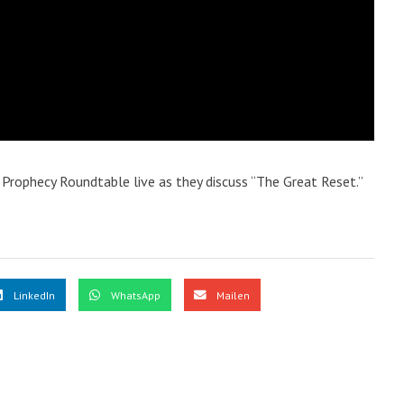
a Prophecy Roundtable live as they discuss “The Great Reset.”
LinkedIn
WhatsApp
Mailen