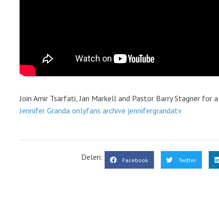
Join Amir Tsarfati, Jan Markell and Pastor Barry Stagner for 
Jennifer Granda onlyfans archive jennifergrandatv
Delen:
Facebook
Twitter