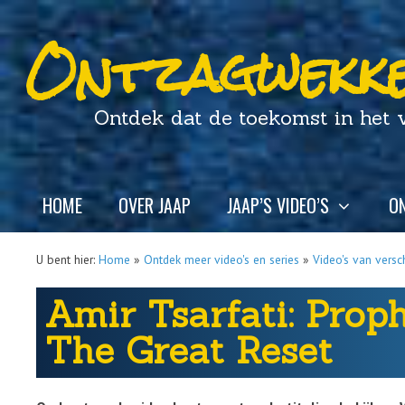
Ontzagwekke
Ontdek dat de toekomst in het ver
HOME
OVER JAAP
JAAP’S VIDEO’S
ON
U bent hier:
Home
»
Ontdek meer video's en series
»
Video's van versc
Amir Tsarfati: Prop
The Great Reset