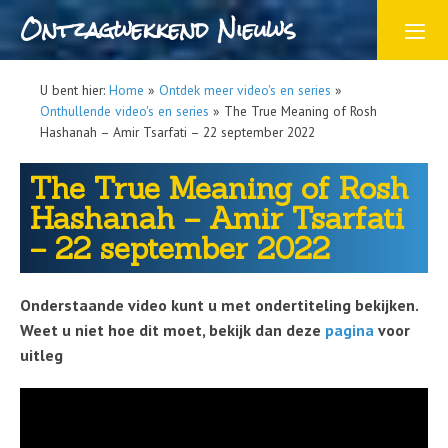
Ontzagwekkend Nieuws
U bent hier:
Home
»
Ontdek meer video's en series
»
Onthullende video's en series
»
The True Meaning of Rosh
Hashanah – Amir Tsarfati – 22 september 2022
The True Meaning of Rosh
Hashanah – Amir Tsarfati
– 22 september 2022
Onderstaande video kunt u met ondertiteling bekijken.
Weet u niet hoe dit moet, bekijk dan deze
pagina
voor
uitleg