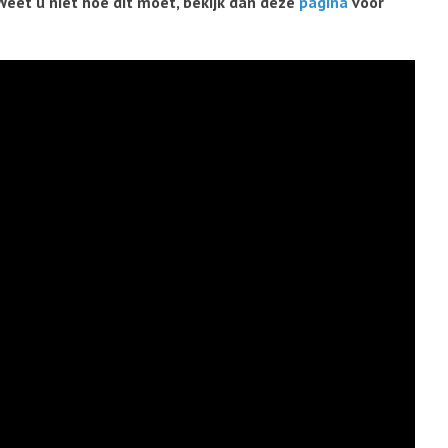
Weet u niet hoe dit moet, bekijk dan deze
pagina
voor