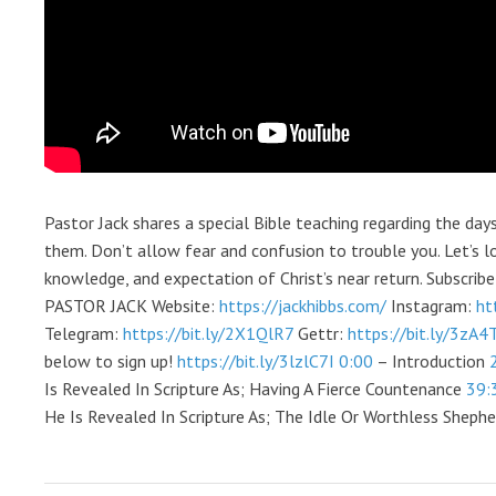
Pastor Jack shares a special Bible teaching regarding the day
them. Don’t allow fear and confusion to trouble you. Let’s 
knowledge, and expectation of Christ’s near return. Subscrib
PASTOR JACK Website:
https://jackhibbs.com/
Instagram:
ht
Telegram:
https://bit.ly/2X1QlR7
Gettr:
https://bit.ly/3zA4
below to sign up!
https://bit.ly/3lzlC7I
0:00
– Introduction
Is Revealed In Scripture As; Having A Fierce Countenance
39:
He Is Revealed In Scripture As; The Idle Or Worthless Shephe