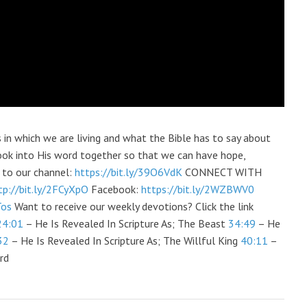
s in which we are living and what the Bible has to say about
look into His word together so that we can have hope,
e to our channel:
https://bit.ly/39O6VdK
CONNECT WITH
tp://bit.ly/2FCyXpO
Facebook:
https://bit.ly/2WZBWV0
Tos
Want to receive our weekly devotions? Click the link
24:01
– He Is Revealed In Scripture As; The Beast
34:49
– He
32
– He Is Revealed In Scripture As; The Willful King
40:11
–
rd