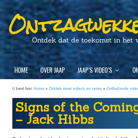
Ontzagwekke
Ontdek dat de toekomst in het ver
HOME
OVER JAAP
JAAP’S VIDEO’S
ON
U bent hier:
Home
»
Ontdek meer video's en series
»
Onthullende video
Signs of the Coming
– Jack Hibbs