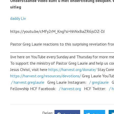
Onderstaande video kunt u met ondertiteling bekijken. 
uitleg
daddy Liv
https://youtu.be/cMfy2rM_Kng?si=hhNxBaZR6jsDZ-DJ
Pastor Greg Laurie reactions to this surprising revelation fr
__________________________________________________________
live here on YouTube every Sunday and Thursday for more m
To support the ministry of Pastor Greg Laurie and help us c
Jesus Christ, visit here
https://harvest.org/donate/
Stay Conn
https://harvest.org/resources/devotions/
Greg Laurie YouTu
/ harvest.greglaurie
Greg Laurie Instagram:
/ greglaurie
G
Fellowship HCF Facebook:
/ harvest.org
HCF Twitter:
/ h
Delen: