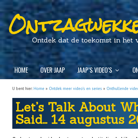
Ontzagwekke
Ontdek dat de toekomst in het ver
HOME
OVER JAAP
JAAP’S VIDEO’S
ON
U bent hier:
Home
»
Ontdek meer video's en series
»
Onthullende video
Let’s Talk About W
Said… 14 augustus 