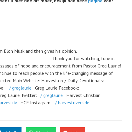
Weet u niet hoe dit moet, bekijk dan deze
pagina
voor
om Elon Musk and then gives his opinion.
_________________________ Thank you for watching, tune in
essages of hope and encouragement from Pastor Greg Laurie!
ontinue to reach people with the life-changing message of
ected Main Website: Harvest.org/ Daily Devotionals:
be:
/ greglaurie
Greg Laurie Facebook:
reg Laurie Twitter:
/ greglaurie
Harvest Christian
arvestriv
HCF Instagram:
/ harvestriverside