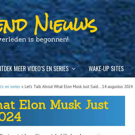
nd Nieuws
leden is begonnen!
TDEK MEER VIDEO’S EN SERIES
WAKE-UP SITES
's en series
»
Let’s Talk About What Elon Musk Just Said… 14 augustus 2024
hat Elon Musk Just
2024