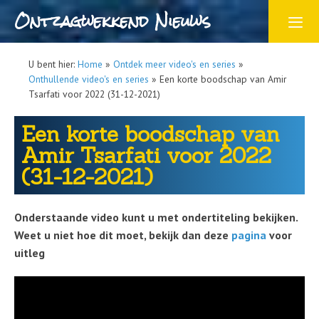
Ontzagwekkend Nieuws
U bent hier:
Home
»
Ontdek meer video's en series
»
Onthullende video's en series
»
Een korte boodschap van Amir
Tsarfati voor 2022 (31-12-2021)
Een korte boodschap van
Amir Tsarfati voor 2022
(31-12-2021)
Onderstaande video kunt u met ondertiteling bekijken.
Weet u niet hoe dit moet, bekijk dan deze
pagina
voor
uitleg