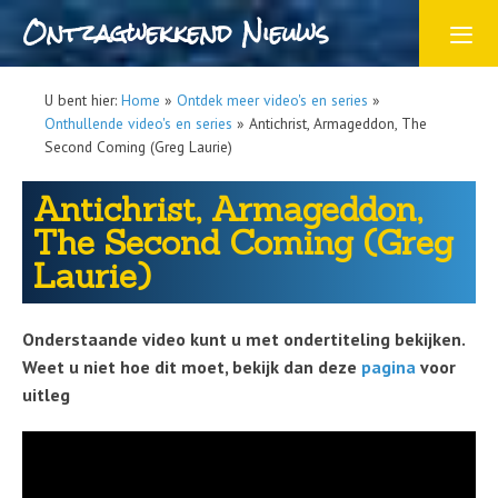
Ontzagwekkend Nieuws
U bent hier:
Home
»
Ontdek meer video's en series
»
Onthullende video's en series
»
Antichrist, Armageddon, The
Second Coming (Greg Laurie)
Antichrist, Armageddon,
The Second Coming (Greg
Laurie)
Onderstaande video kunt u met ondertiteling bekijken.
Weet u niet hoe dit moet, bekijk dan deze
pagina
voor
uitleg