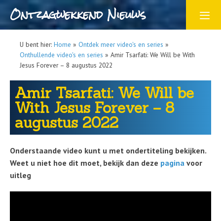
Ontzagwekkend Nieuws
U bent hier:
Home
»
Ontdek meer video's en series
»
Onthullende video's en series
»
Amir Tsarfati: We Will be With
Jesus Forever – 8 augustus 2022
Amir Tsarfati: We Will be
With Jesus Forever – 8
augustus 2022
Onderstaande video kunt u met ondertiteling bekijken.
Weet u niet hoe dit moet, bekijk dan deze
pagina
voor
uitleg