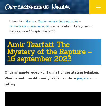
Ontzagwekkend Nieuws
U bent hier:
Home
»
Ontdek meer video's en series
»
Onthullende video's en series
»
Amir Tsarfati: The Mystery of
the Rapture – 16 september 2023
Amir Tsarfati: The
Mystery of the Rapture –
16 september 2023
Onderstaande video kunt u met ondertiteling bekijken.
Weet u niet hoe dit moet, bekijk dan deze
pagina
voor
uitleg