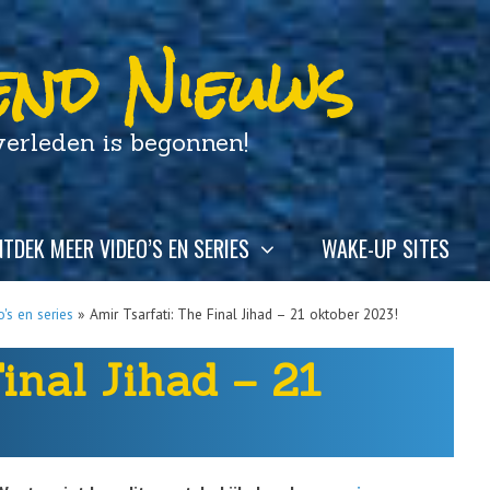
nd Nieuws
leden is begonnen!
TDEK MEER VIDEO’S EN SERIES
WAKE-UP SITES
's en series
»
Amir Tsarfati: The Final Jihad – 21 oktober 2023!
inal Jihad – 21