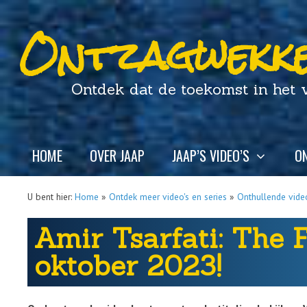
Ontzagwekke
Ontdek dat de toekomst in het ver
HOME
OVER JAAP
JAAP’S VIDEO’S
ON
U bent hier:
Home
»
Ontdek meer video's en series
»
Onthullende video
Amir Tsarfati: The F
oktober 2023!