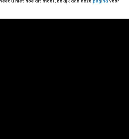
Weet u niet hoe dit moet, bekijk dan deze
pagina
voor