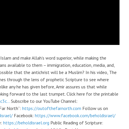
 Islam and make Allah’s word superior, while making the
means available to them – immigration, education, media, and,
ossible that the antichrist will be a Muslim? In his video, The
lines through the lens of prophetic Scripture to see where
nlike any he has given before, Amir assures us that while
king forward to the last trumpet. Click here for the printable
ac3c…
Subscribe to our YouTube Channel:
Far North”:
https://outofthefarnorth.com
Follow us on
israel/
Facebook:
https://www.facebook.com/beholdisrael/
e:
https://beholdisrael.org
Public Reading of Scripture: