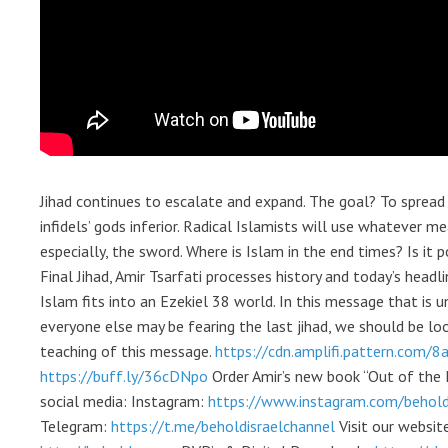
Jihad continues to escalate and expand. The goal? To spread
infidels’ gods inferior. Radical Islamists will use whatever 
especially, the sword. Where is Islam in the end times? Is it p
Final Jihad, Amir Tsarfati processes history and today’s head
Islam fits into an Ezekiel 38 world. In this message that is u
everyone else may be fearing the last jihad, we should be loo
teaching of this message.
https://cdn.amplifi.pattern.com/8
https://buff.ly/36cDNpo
Order Amir’s new book “Out of the 
social media: Instagram:
https://www.instagram.com/behold
Telegram:
https://t.me/beholdisraelchannel
Visit our websit