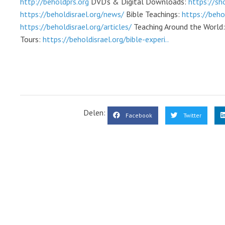
http://beholdprs.org
DVD’s & Digital Downloads:
https://sh
https://beholdisrael.org/news/
Bible Teachings:
https://beho
https://beholdisrael.org/articles/
Teaching Around the World
Tours:
https://beholdisrael.org/bible-experi..
Delen:
Facebook
Twitter