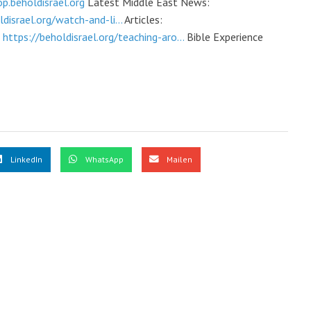
op.beholdisrael.org
Latest Middle East News:
ldisrael.org/watch-and-li…
Articles:
:
https://beholdisrael.org/teaching-aro…
Bible Experience
LinkedIn
WhatsApp
Mailen