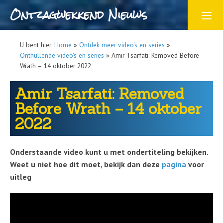
Ontzagwekkend Nieuws
U bent hier:
Home
»
Ontdek meer video's en series
»
Onthullende video's en series
»
Amir Tsarfati: Removed Before
Wrath – 14 oktober 2022
Amir Tsarfati: Removed
Before Wrath – 14 oktober
2022
Onderstaande video kunt u met ondertiteling bekijken.
Weet u niet hoe dit moet, bekijk dan deze
pagina
voor
uitleg