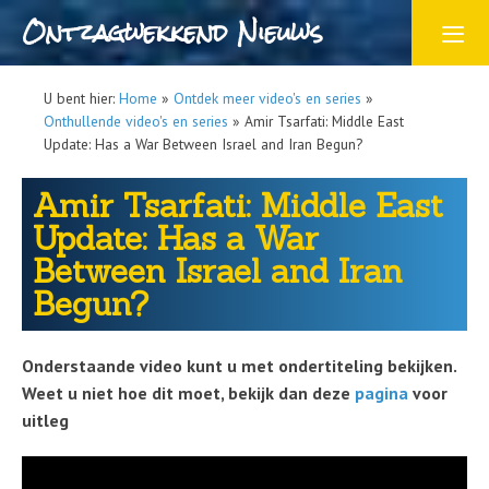
Ontzagwekkend Nieuws
U bent hier:
Home
»
Ontdek meer video's en series
»
Onthullende video's en series
»
Amir Tsarfati: Middle East
Update: Has a War Between Israel and Iran Begun?
Amir Tsarfati: Middle East
Update: Has a War
Between Israel and Iran
Begun?
Onderstaande video kunt u met ondertiteling bekijken.
Weet u niet hoe dit moet, bekijk dan deze
pagina
voor
uitleg