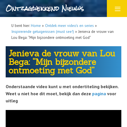
Ontzagwekkend Nieuws
U bent hier:
Home
»
Ontdek meer video's en series
»
Inspirerende getuigenissen (must see!)
»
Jenieva de vrouw van
Lou Bega: “Mijn bijzondere ontmoeting met God”
Jenieva de vrouw van Lou
Bega: “Mijn bijzondere
ontmoeting met God”
Onderstaande video kunt u met ondertiteling bekijken.
Weet u niet hoe dit moet, bekijk dan deze
pagina
voor
uitleg