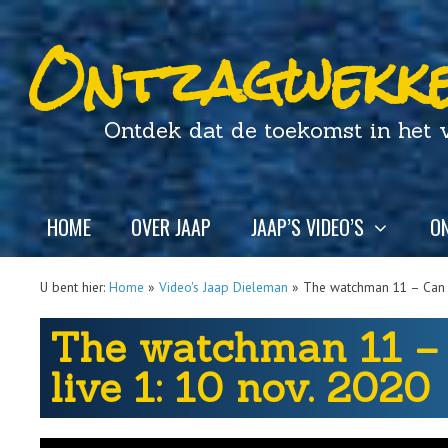
Ontzagwekke
Ontdek dat de toekomst in het ver
HOME
OVER JAAP
JAAP’S VIDEO’S
ON
U bent hier:
Home
»
Video's Jaap Dieleman
»
The watchman 11 – Can t
The watchman 11 – 
live 1: 10 nov. 2020