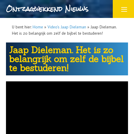
Ontzagwekkend Nieuws
U bent hier:
Home
»
Video's Jaap Dieleman
»
Jaap Dieleman.
Het is zo belangrijk om zelf de bijbel te bestuderen!
Jaap Dieleman. Het is zo
belangrijk om zelf de bijbel
te bestuderen!