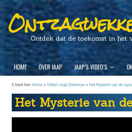
Ontzagwekke
Ontdek dat de toekomst in het ver
HOME
OVER JAAP
JAAP’S VIDEO’S
ON
U bent hier:
Home
»
Video's Jaap Dieleman
»
Het Mysterie van de op
Het Mysterie van d