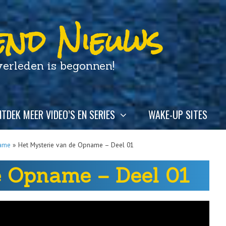
nd Nieuws
leden is begonnen!
TDEK MEER VIDEO’S EN SERIES
WAKE-UP SITES
name
»
Het Mysterie van de Opname – Deel 01
e Opname – Deel 01