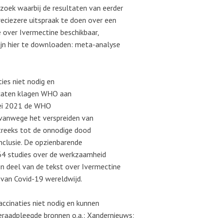
zoek waarbij de resultaten van eerder
iezere uitspraak te doen over een
 over Ivermectine beschikbaar,
ijn hier te downloaden: meta-analyse
ties niet nodig en
ocaten klagen WHO aan
mei 2021 de WHO
anwege het verspreiden van
treeks tot de onnodige dood
onclusie. De opzienbarende
 64 studies over de werkzaamheid
en deel van de tekst over Ivermectine
 van Covid-19 wereldwijd.
vaccinaties niet nodig en kunnen
eraadpleegde bronnen o.a.: Xandernieuws;