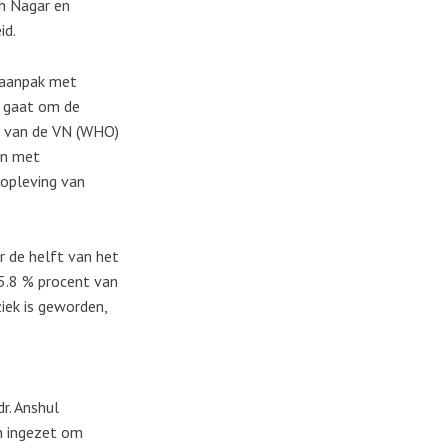
th Nagar en
id.
e aanpak met
t gaat om de
n van de VN (WHO)
en met
 opleving van
 de helft van het
 5.8 % procent van
iek is geworden,
r. Anshul
n ingezet om