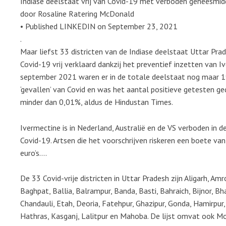
Indiase deelstaat vrij van Covid-19 met verboden geneesmid
door Rosaline Ratering McDonald
• Published LINKEDIN on September 23, 2021
.
Maar liefst 33 districten van de Indiase deelstaat Uttar Prade
Covid-19 vrij verklaard dankzij het preventief inzetten van I
september 2021 waren er in de totale deelstaat nog maar 1
‘gevallen’ van Covid en was het aantal positieve getesten ge
minder dan 0,01%, aldus de Hindustan Times.
Ivermectine is in Nederland, Australië en de VS verboden in de
Covid-19. Artsen die het voorschrijven riskeren een boete va
euro’s….
De 33 Covid-vrije districten in Uttar Pradesh zijn Aligarh, Am
Baghpat, Ballia, Balrampur, Banda, Basti, Bahraich, Bijnor, Bh
Chandauli, Etah, Deoria, Fatehpur, Ghazipur, Gonda, Hamirpur,
Hathras, Kasganj, Lalitpur en Mahoba. De lijst omvat ook M