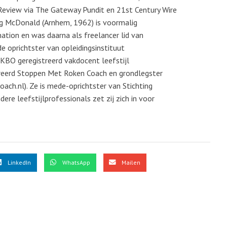
Review via The Gateway Pundit en 21st Century Wire
ring McDonald (Arnhem, 1962) is voormalig
ation en was daarna als freelancer lid van
e oprichtster van opleidingsinstituut
KBO geregistreerd vakdocent leefstijl
treerd Stoppen Met Roken Coach en grondlegster
oach.nl). Ze is mede-oprichtster van Stichting
re leefstijlprofessionals zet zij zich in voor
LinkedIn
WhatsApp
Mailen