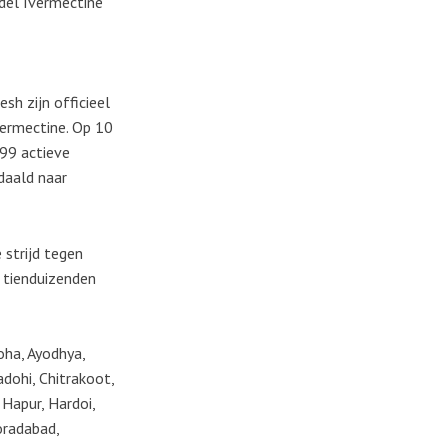
del Ivermectine
sh zijn officieel
vermectine. Op 10
99 actieve
daald naar
 strijd tegen
n tienduizenden
roha, Ayodhya,
adohi, Chitrakoot,
 Hapur, Hardoi,
oradabad,