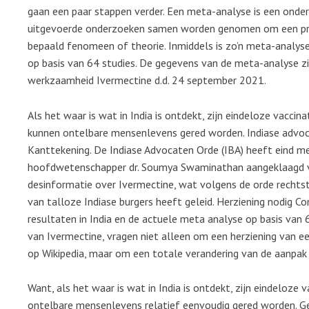
gaan een paar stappen verder. Een meta-analyse is een onder
uitgevoerde onderzoeken samen worden genomen om een prec
bepaald fenomeen of theorie. Inmiddels is zo’n meta-analyse
op basis van 64 studies. De gegevens van de meta-analyse z
werkzaamheid Ivermectine d.d. 24 september 2021.
Als het waar is wat in India is ontdekt, zijn eindeloze vaccina
kunnen ontelbare mensenlevens gered worden. Indiase adv
Kanttekening. De Indiase Advocaten Orde (IBA) heeft eind 
hoofdwetenschapper dr. Soumya Swaminathan aangeklaagd v
desinformatie over Ivermectine, wat volgens de orde rechts
van talloze Indiase burgers heeft geleid. Herziening nodig C
resultaten in India en de actuele meta analyse op basis van
van Ivermectine, vragen niet alleen om een herziening van e
op Wikipedia, maar om een totale verandering van de aanpak
Want, als het waar is wat in India is ontdekt, zijn eindeloze 
ontelbare mensenlevens relatief eenvoudig gered worden. G