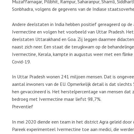
Muzaffarnagar, Pilibhit, Rampur, Saharanpur, Shamli, Siddhar
Sonbhadra, volgens de gegevens van de Indiase staatsoverhe
Andere deelstaten in India hebben positief gereageerd op d
Ivermectine en volgen het voorbeeld van Uttar Pradesh. He
deelstaten Uttarakhand en Goa. Zij leggen daarmee didacte
naast zich neer. Een staat die terugkwam op de behandeling
Ivermectine, Kerala, kampte in augustus weer met een flinke
Covid-19.
In Uttar Pradesh wonen 241 miljoen mensen. Dat is ongeveer
aantal inwoners van de EU. Opmerkelijk detail is dat slechts
hen gevaccineerd is. Het herstelpercentage van mensen dat z
bedroeg met Ivermectine maar liefst 98,7%.
Preventief
In mei 2020 diende een team in het district Agra geleid door d
Pareek experimenteel Ivermectine toe aan medici, die werde