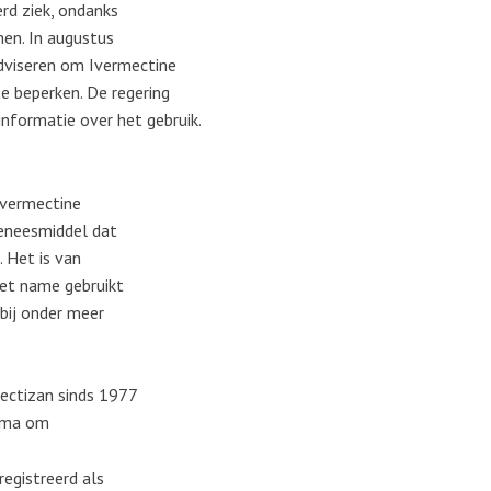
rd ziek, ondanks
men. In augustus
adviseren om Ivermectine
e beperken. De regering
 informatie over het gebruik.
Ivermectine
eneesmiddel dat
 Het is van
met name gebruikt
 bij onder meer
ectizan sinds 1977
amma om
registreerd als