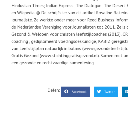
Hindustan Times; Indian Express; The Dialogue; The Desert 
en Wikipedia. © De schrijfster van dit artikel Rosaline Rate
journaliste. Ze werkte onder meer voor Reed Business Inform
de Nederlandse Vereniging voor Journalisten tot 2011. Ze is d
Gezond & Weldoen voor christen leefstijlcoaches (2013), CR
coaching , gediplomeerd voedingsdeskundige, KABIZ geregis
van Leefstijlplan natuurlijk in balans (www.gezondeleefstijlc
Gratis Gezond (www.stichtinggratisgezond.nl). Samen met ande
een gezonde en rechtvaardige samenleving
Delen:
Facebook
Twitter