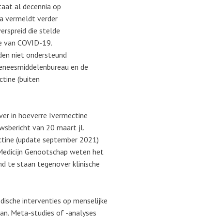
aat al decennia op
ia vermeldt verder
erspreid die stelde
ie van COVID-19.
rden niet ondersteund
Geneesmiddelenbureau en de
tine (buiten
ver in hoeverre Ivermectine
uwsbericht van 20 maart jl.
ctine (update september 2021)
Medicijn Genootschap weten het
nd te staan tegenover klinische
dische interventies op menselijke
van. Meta-studies of -analyses