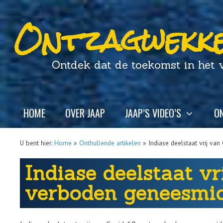
Ontzagwekke
Ontdek dat de toekomst in het ver
HOME
OVER JAAP
JAAP’S VIDEO’S
ON
U bent hier:
Home
»
Onthullende artikelen
»
Indiase deelstaat vrij va
Indiase deelstaat v
verboden geneesmid