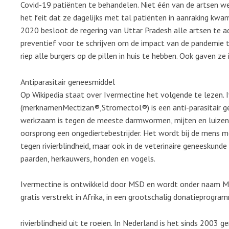
Covid-19 patiënten te behandelen. Niet één van de artsen we
het feit dat ze dagelijks met tal patiënten in aanraking kwa
2020 besloot de regering van Uttar Pradesh alle artsen te 
preventief voor te schrijven om de impact van de pandemie t
riep alle burgers op de pillen in huis te hebben. Ook gaven ze
Antiparasitair geneesmiddel
Op Wikipedia staat over Ivermectine het volgende te lezen. 
(merknamenMectizan®,Stromectol®) is een anti-parasitair g
werkzaam is tegen de meeste darmwormen, mijten en luizen.
oorsprong een ongediertebestrijder. Het wordt bij de mens 
tegen rivierblindheid, maar ook in de veterinaire geneeskunde
paarden, herkauwers, honden en vogels.
Ivermectine is ontwikkeld door MSD en wordt onder naam M
gratis verstrekt in Afrika, in een grootschalig donatieprogr
rivierblindheid uit te roeien. In Nederland is het sinds 2003 ge