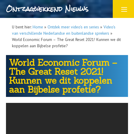
Ontzagwekkend Nieuws
U bent hier:
Home
»
Ontdek meer video's en series
»
Video's
van verschillende Nederlandse en buitenlandse sprekers
»
World Economic Forum – The Great Reset 2021! Kunnen we dit
koppelen aan Bijbelse profetie?
World Economic Forum –
The Great Reset 2021!
Kunnen we dit koppelen
aan Bijbelse profetie?