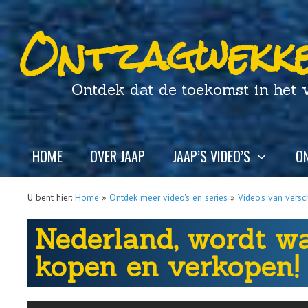
Ontzagwekke
Ontdek dat de toekomst in het ver
HOME
OVER JAAP
JAAP’S VIDEO’S
ON
U bent hier:
Home
»
Ontdek meer video's en series
»
Video's van versc
Nederland, wordt w
kopen en verkopen!