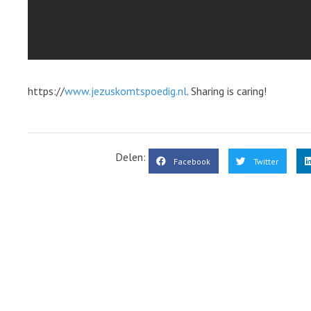
https://
www.jezuskomtspoedig.nl
. Sharing is caring!
Delen:
Facebook
Twitter