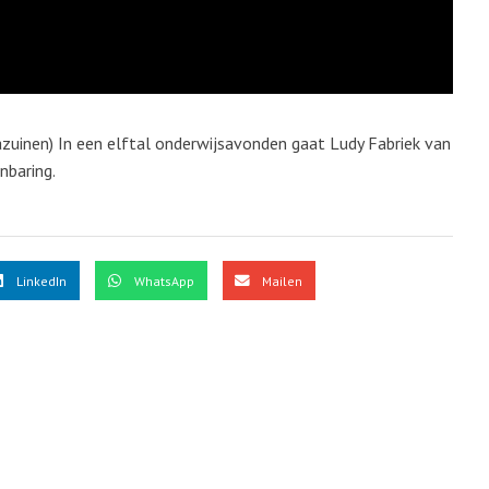
azuinen) In een elftal onderwijsavonden gaat Ludy Fabriek van
baring.
LinkedIn
WhatsApp
Mailen