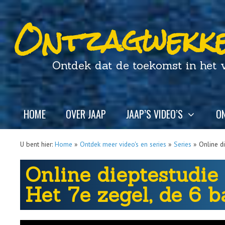
Ontzagwekke
Ontdek dat de toekomst in het ver
HOME
OVER JAAP
JAAP’S VIDEO’S
ON
U bent hier:
Home
»
Ontdek meer video's en series
»
Series
»
Online d
Online dieptestudie
Het 7e zegel, de 6 