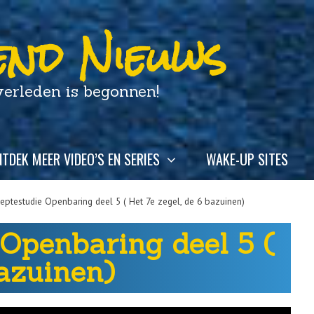
nd Nieuws
leden is begonnen!
TDEK MEER VIDEO’S EN SERIES
WAKE-UP SITES
ieptestudie Openbaring deel 5 ( Het 7e zegel, de 6 bazuinen)
 Openbaring deel 5 (
bazuinen)