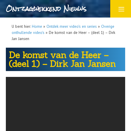
Ontzagwekkend Nieuws
U bent hier:
Home
»
Ontdek meer video's en series
»
Overige
onthullende video's
»
De komst van de Heer – (deel 1) – Dirk
Jan Jansen
De komst van de Heer –
(deel 1) – Dirk Jan Jansen