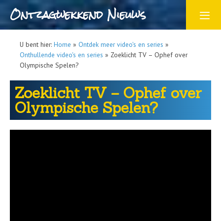
Ontzagwekkend Nieuws
U bent hier:
Home
»
Ontdek meer video's en series
»
Onthullende video's en series
»
Zoeklicht TV – Ophef over
Olympische Spelen?
Zoeklicht TV – Ophef over
Olympische Spelen?