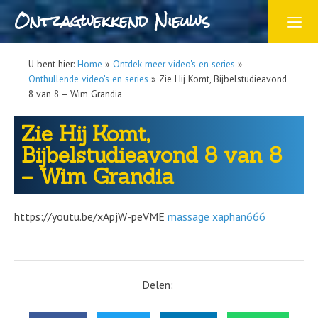
Ontzagwekkend Nieuws
U bent hier:
Home
»
Ontdek meer video's en series
»
Onthullende video's en series
»
Zie Hij Komt, Bijbelstudieavond
8 van 8 – Wim Grandia
Zie Hij Komt,
Bijbelstudieavond 8 van 8
– Wim Grandia
https://youtu.be/xApjW-peVME
massage xaphan666
Delen: