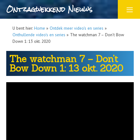
Ontzagwekkend Nieuws
U bent hier:
Home
»
Ontdek meer video's en series
»
Onthullende video's en series
»
The watchman 7 – Don’t Bow
Down 1: 13 okt. 2020
The watchman 7 – Don’t
Bow Down 1: 13 okt. 2020