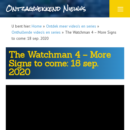
Ontzagwekkend Nieuws
U bent hier:
Home
»
Ontdek meer video's en series
»
Onthullende video's en series
»
The Watchman 4 – More Signs
to come: 18 sep. 2020
The Watchman 4 – More
Signs to come: 18 sep.
2020