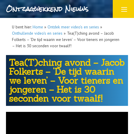
Ontzagwekkend Nieuws
U bent hier:
Home
»
Ontdek meer video's en series
»
Onthullende video's en series
»
Tea(T)ching avond – Jacob
Folkerts – ‘De tijd waarin we leven’ – Voor tieners en jongeren
– Het is 30 seconden voor twaalf!
Tea(T)ching avond – Jacob
Folkerts – ‘De tijd waarin
we leven’ – Voor tieners en
jongeren – Het is 30
seconden voor twaalf!