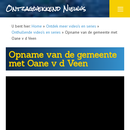
Ontzagwekkend Nieuws
U bent hier:
Home
»
Ontdek meer video's en series
»
Onthullende video's en series
»
Opname van de gemeente met
Oane v d Veen
Opname van de gemeente
met Oane v d Veen