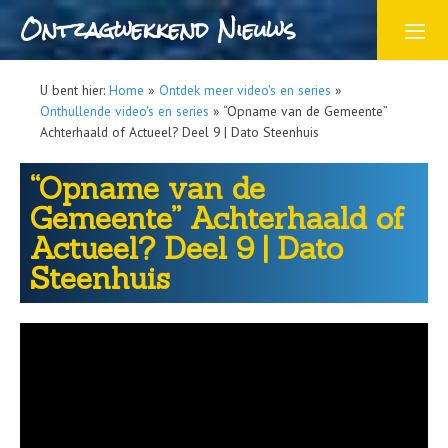
Ontzagwekkend Nieuws
U bent hier:
Home
»
Ontdek meer video's en series
»
Onthullende video's en series
»
“Opname van de Gemeente”
Achterhaald of Actueel? Deel 9 | Dato Steenhuis
“Opname van de
Gemeente” Achterhaald of
Actueel? Deel 9 | Dato
Steenhuis