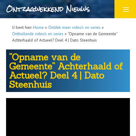
Ontzagwekkend Nieuws
U bent hier:
Home
»
Ontdek meer video's en series
»
Onthullende video's en series
»
“Opname van de Gemeente”
Achterhaald of Actueel? Deel 4 | Dato Steenhuis
“Opname van de
Gemeente” Achterhaald of
Actueel? Deel 4 | Dato
Steenhuis