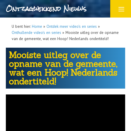
Ontzagwekkend Nieuws
U bent hier:
Home
»
Ontdek meer video's en series
»
Onthullende video's en series
»
Mooiste uitleg over de opname
van de gemeente, wat een Hoop! Nederlands ondertiteld!
Mooiste uitleg over de
opname van de gemeente,
wat een Hoop! Nederlands
ondertiteld!