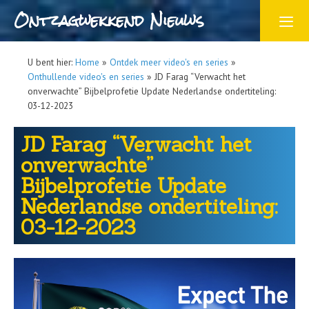
Ontzagwekkend Nieuws
U bent hier:
Home
»
Ontdek meer video's en series
»
Onthullende video's en series
»
JD Farag “Verwacht het
onverwachte” Bijbelprofetie Update Nederlandse ondertiteling:
03-12-2023
JD Farag “Verwacht het
onverwachte”
Bijbelprofetie Update
Nederlandse ondertiteling:
03-12-2023