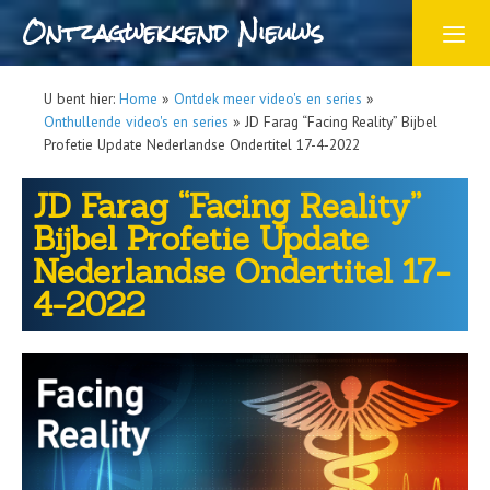
Ontzagwekkend Nieuws
U bent hier:
Home
»
Ontdek meer video's en series
»
Onthullende video's en series
»
JD Farag “Facing Reality” Bijbel
Profetie Update Nederlandse Ondertitel 17-4-2022
JD Farag “Facing Reality”
Bijbel Profetie Update
Nederlandse Ondertitel 17-
4-2022