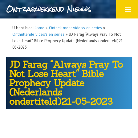
Ontzagwekkend Nieuws
U bent hier:
Home
»
Ontdek meer video's en series
»
Onthullende video's en series
»
JD Farag “Always Pray To Not
Lose Heart” Bible Prophecy Update (Nederlands ondertiteld)21-
05-2023
JD Farag “Always Pray To
Not Lose Heart” Bible
Prophecy Update
(Nederlands
ondertiteld)21-05-2023