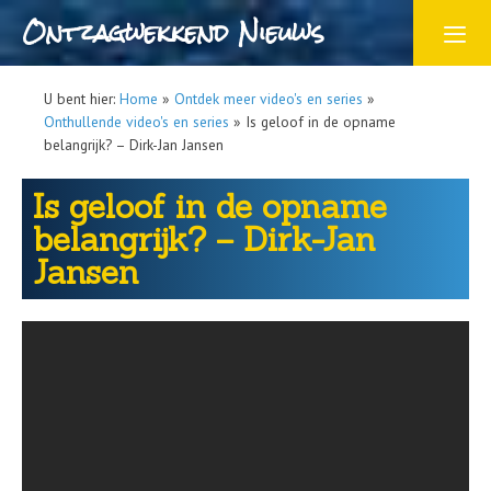
Ontzagwekkend Nieuws
U bent hier:
Home
»
Ontdek meer video's en series
»
Onthullende video's en series
»
Is geloof in de opname
belangrijk? – Dirk-Jan Jansen
Is geloof in de opname
belangrijk? – Dirk-Jan
Jansen