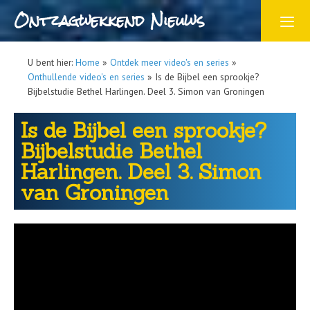
Ontzagwekkend Nieuws
U bent hier:
Home
»
Ontdek meer video's en series
»
Onthullende video's en series
»
Is de Bijbel een sprookje?
Bijbelstudie Bethel Harlingen. Deel 3. Simon van Groningen
Is de Bijbel een sprookje?
Bijbelstudie Bethel
Harlingen. Deel 3. Simon
van Groningen