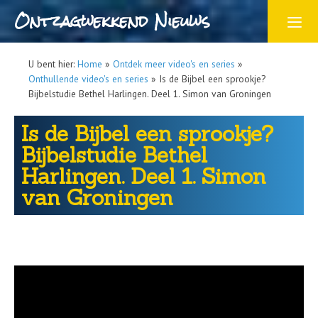
Ontzagwekkend Nieuws
U bent hier:
Home
»
Ontdek meer video's en series
»
Onthullende video's en series
»
Is de Bijbel een sprookje?
Bijbelstudie Bethel Harlingen. Deel 1. Simon van Groningen
Is de Bijbel een sprookje?
Bijbelstudie Bethel
Harlingen. Deel 1. Simon
van Groningen