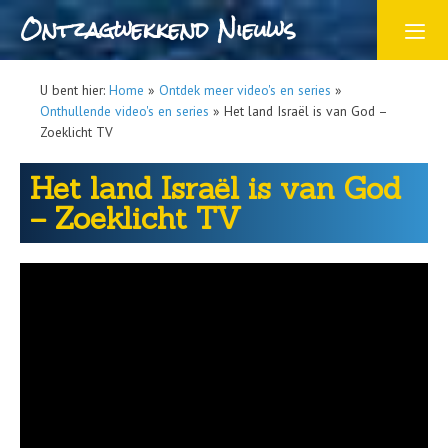
Ontzagwekkend Nieuws
U bent hier:
Home
»
Ontdek meer video's en series
»
Onthullende video's en series
»
Het land Israël is van God –
Zoeklicht TV
Het land Israël is van God
– Zoeklicht TV